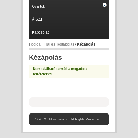
Gyártók
Á.SZ.F
Kapcsolat
Főoldal
/
Haj és Testápolás
/
Kézápolás
Kézápolás
Nem található termék a megadott
feltételekkel.
© 2012 Elitkozmetikum. All Rights Reserved.